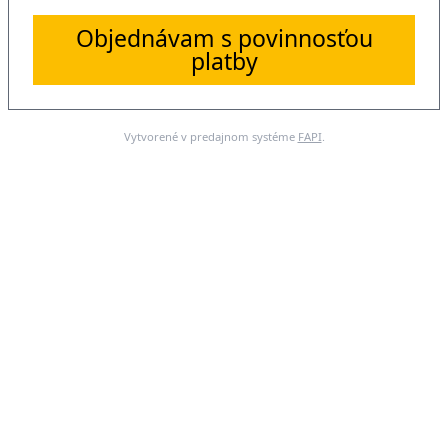
Objednávam s povinnosťou
platby
Vytvorené v predajnom systéme
FAPI
.