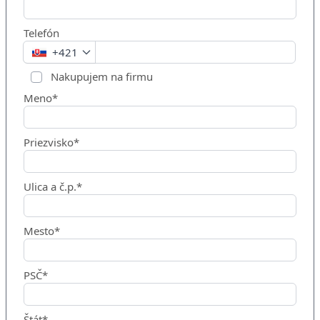
Telefón
+421
Nakupujem na firmu
Meno*
Priezvisko*
Ulica a č.p.*
Mesto*
PSČ*
Štát*