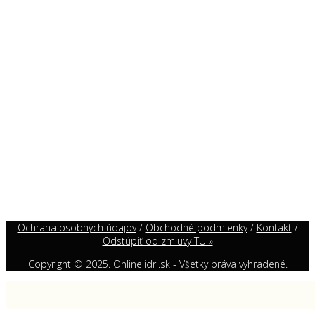
Ochrana osobných údajov
/
Obchodné podmienky
/
Kontakt
/
Odstúpiť od zmluvy TU »
Copyright © 2025. Onlinelidri.sk - Všetky práva vyhradené.