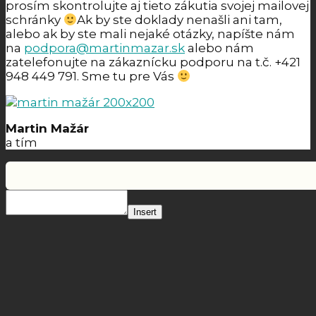
prosím skontrolujte aj tieto zákutia svojej mailovej
schránky
Ak by ste doklady nenašli ani tam,
alebo ak by ste mali nejaké otázky, napíšte nám
na
podpora@martinmazar.sk
alebo nám
zatelefonujte na zákaznícku podporu na t.č. +421
948 449 791. Sme tu pre Vás
Martin Mažár
a tím
Insert