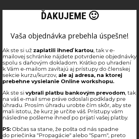
ĎAKUJEME 🙂
Vaša objednávka prebehla úspešne!
Ak ste si už
zaplatili ihneď kartou
, tak v e-
mailovej schránke nájdete potvrdenie objednávky
spolu s daňovým dokladom. Krátko po uhradení
k Vám e-mailom zavítajú aj prístupy do členskej
sekcie kurzu/kurzov,
ale aj adresa, na ktorej
prebehne vysielanie Online workshopu.
Ak ste si
vybrali platbu bankovým prevodom
, tak
na váš e-mail sme práve odoslali podklady pre
úhradu. Prosím úhradu urobte čím skôr, aby ste
mali istotu, že kurz je určite váš. Prístupy vám
následne pošleme ihneď po prijatí vašej platby.
PS:
Občas sa stane, že pošta od nás spadne
do priečinka "Propagácie" alebo "Spam", preto