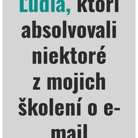
Ľudia,
ktorí
absolvovali
niektoré
z mojich
školení o e-
mail