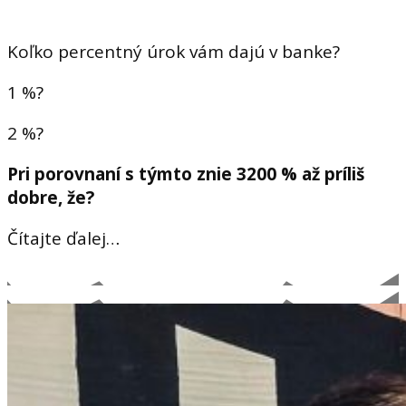
Koľko percentný úrok vám dajú v banke?
1 %?
2 %?
Pri porovnaní s týmto znie 3200 % až príliš
dobre, že?
Čítajte ďalej…