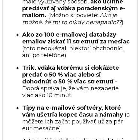
málo využívaný spôsob,
ako účinne
predávať aj vďaka poradenským e-
mailom.
(Možno si poviete:
Ako je
možné, že mi to nikdy nenapadlo??
)
Ako zo 100 e-mailovej databázy
emailov získať 11 stretnutí za mesiac
(toto nedokázali niektorí obchodníci
ani po telefóne)
Trik, vďaka ktorému si dokážete
predať o 50 % viac alebo si
dohodnúť o 50 % viac stretnutí
-
Dobrá správa je, že vám nezaberie
viac ako 10 minút.
Tipy na e-mailové softvéry, ktoré
vám ušetria kopec času a námahy
(a
môžete ich začať používať už za pár
eur mesačne)