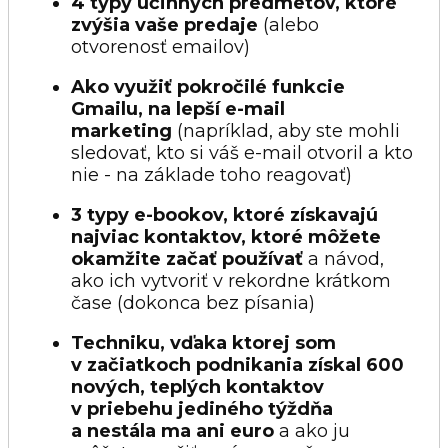
4 typy účinných predmetov, ktoré
zvýšia vaše predaje
(alebo
otvorenosť emailov)
Ako využiť pokročilé funkcie
Gmailu, na lepší e-mail
marketing
(napríklad, aby ste mohli
sledovať, kto si váš e-mail otvoril a kto
nie - na základe toho reagovať)
3 typy e-bookov, ktoré získavajú
najviac kontaktov, ktoré môžete
okamžite začať používať
a návod,
ako ich vytvoriť v rekordne krátkom
čase (dokonca bez písania)
Techniku, vďaka ktorej som
v začiatkoch podnikania získal 600
nových, teplých kontaktov
v priebehu jediného týždňa
a nestála ma ani euro
a ako ju