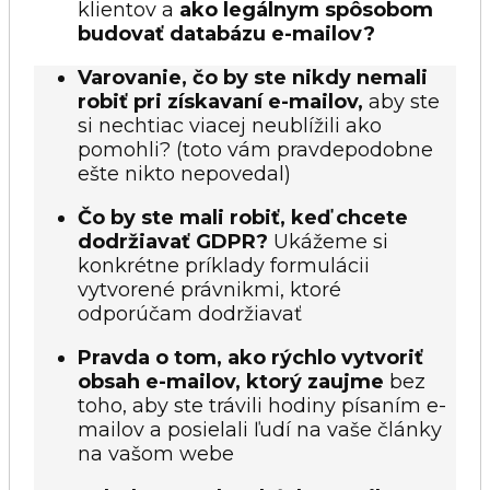
klientov a
ako legálnym spôsobom
budovať databázu e-mailov?
Varovanie, čo by ste nikdy nemali
robiť pri získavaní e-mailov,
aby ste
si nechtiac viacej neublížili ako
pomohli? (toto vám pravdepodobne
ešte nikto nepovedal)
Čo by ste mali robiť, keď chcete
dodržiavať GDPR?
Ukážeme si
konkrétne príklady formulácii
vytvorené právnikmi, ktoré
odporúčam dodržiavať
Pravda o tom, ako rýchlo vytvoriť
obsah e-mailov, ktorý zaujme
bez
toho, aby ste trávili hodiny písaním e-
mailov a posielali ľudí na vaše články
na vašom webe