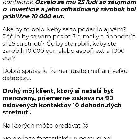
kontaktov.
Ozvalo sa mu 25 ľudí so záujmom
o investície a jeho odhadovaný zárobok bol
približne 10 000 eur.
Aké by to bolo, keby sa to podarilo aj vám?
Páčilo by sa vám poslať 3 e-maily a dohodnúť
si 25 stretnutí? Čo by ste robili, keby ste
zarobili 10 000 eur, alebo aspoň extra 1000
eur?
Dobrá správa je, že nemusíte mať ani veľkú
databázu.
Druhý môj klient, ktorý si neželá byť
menovaný, priemerne získava na 90
oslovených kontaktov 10 dohodnutých
stretnutí.
Na ktorých môže predávať 🙂
No nie je to fantastické? A nemusí ani