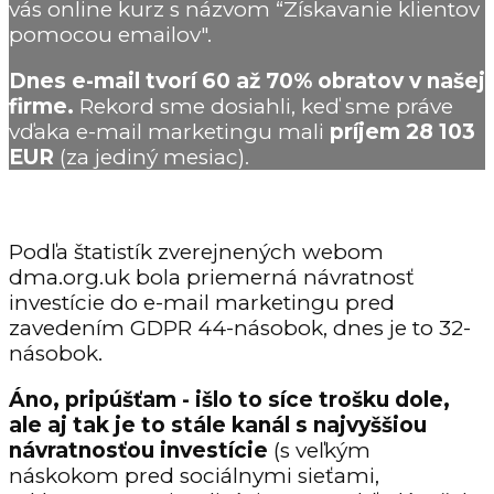
vás online kurz s názvom “Získavanie klientov
pomocou emailov".
Dnes e-mail tvorí 60 až 70% obratov v našej
firme.
Rekord sme dosiahli, keď sme práve
vďaka e-mail marketingu mali
príjem
28 103
EUR
(za jediný mesiac).
Podľa štatistík zverejnených webom
dma.org.uk bola priemerná návratnosť
investície do e-mail marketingu pred
zavedením GDPR 44-násobok, dnes je to 32-
násobok.
Áno, pripúšťam - išlo to síce trošku dole,
ale aj tak je to stále kanál s najvyššiou
návratnosťou investície
(s veľkým
náskokom pred sociálnymi sieťami,