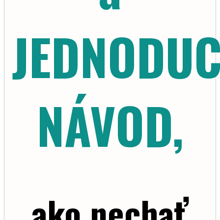
JEDNODU
NÁVOD,
ako nechať