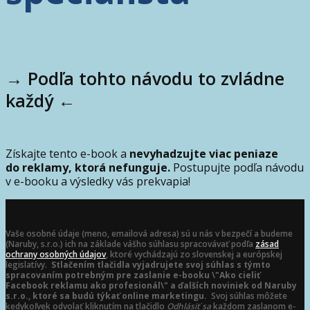
→ Podľa tohto návodu to zvládne
každý ←
Získajte tento e-book a
nevyhadzujte viac peniaze
do reklamy, ktorá nefunguje.
Postupujte podľa návodu
v e-booku a výsledky vás prekvapia!
Vaše osobné údaje (meno, emailová adresa) sú u nás v bezpečí a budeme
(Naruby, s.r.o.) ich na základe vášho súhlasu spracovávať podľa
zásad
ochrany osobných údajov
, ktoré vychádzajú zo slovenskej a európskej
legislatívy.
Stlačením tlačidla vyjadrujete svoj súhlas s týmto
spracovaním potrebným pre zaslanie e-booku \"Ako cieliť
Facebook reklamu ako profesionál\" a ďalších noviniek od Naruby
s.r.o., ktoré sa budú týkať online marketingu.
Svoj súhlas môžete
kedykoľvek odvolať kliknutím na tlačidlo
Odhlásiť sa
každom zaslanom e-