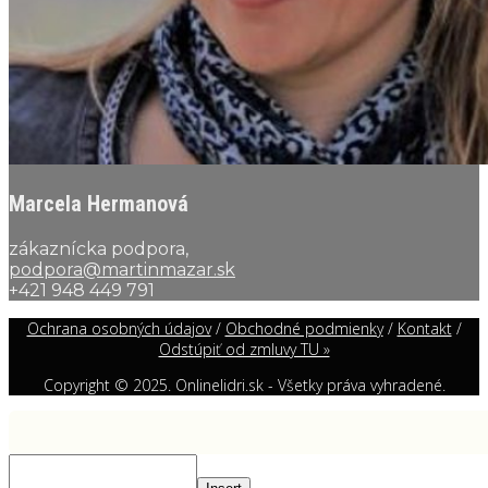
Marcela Hermanová
zákaznícka podpora,
podpora@martinmazar.sk
+421 948 449 791
Ochrana osobných údajov
/
Obchodné podmienky
/
Kontakt
/
Odstúpiť od zmluvy TU »
Copyright © 2025. Onlinelidri.sk - Všetky práva vyhradené.