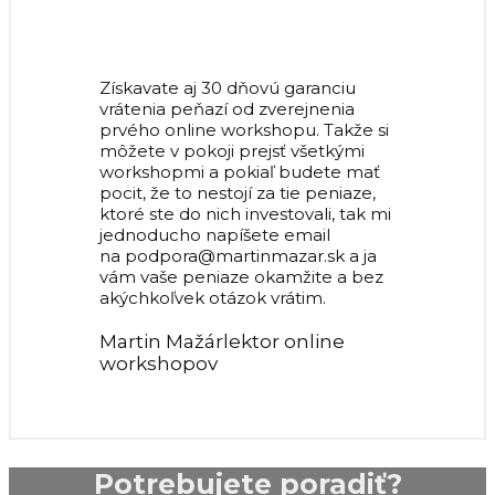
Získavate aj 30 dňovú garanciu
vrátenia peňazí od zverejnenia
prvého online workshopu. Takže si
môžete v pokoji prejsť všetkými
workshopmi a pokiaľ budete mať
pocit, že to nestojí za tie peniaze,
ktoré ste do nich investovali, tak mi
jednoducho napíšete email
na podpora@martinmazar.sk a ja
vám vaše peniaze okamžite a bez
akýchkoľvek otázok vrátim.
Martin Mažár
lektor online
workshopov
Potrebujete poradiť?