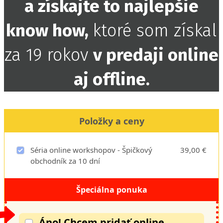
a získajte to najlepšie
know how,
ktoré som získal
za 19 rokov
v predaji online
aj offline.
Položky a ceny
Séria online workshopov - Špičkový
39,00 €
obchodník za 10 dní
Špeciálna ponuka
Áno! Chcem pridať online