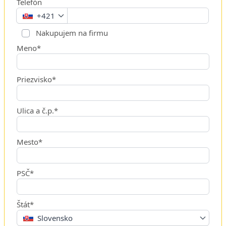
Telefón
+421
Nakupujem na firmu
Meno*
Priezvisko*
Ulica a č.p.*
Mesto*
PSČ*
Štát*
Slovensko