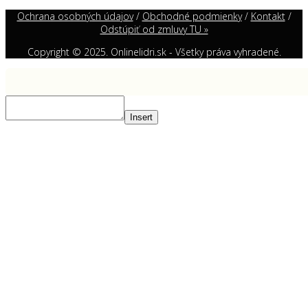
Ochrana osobných údajov
/
Obchodné podmienky
/
Kontakt
/
Odstúpiť od zmluvy TU »
Copyright © 2025. Onlinelidri.sk - Všetky práva vyhradené.
Insert