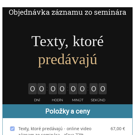
Objednávka záznamu zo seminára
Texty, ktoré
predávajú
0
0
0
0
0
0
0
0
DNÍ
HODÍN
MINÚT
SEKÚND
Položky a ceny
Texty, ktoré predávajú - online video
67,00 €
záznam zo seminára - zľava 72%