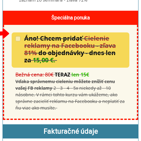
Špeciálna ponuka
Áno! Chcem pridať
Cielenie
reklamy na Facebooku - zľava
81%
do objednávky - dnes len
za
15,00 €.
Bežná cena: 80€
TERAZ
len 15€
Vďaka správnemu cieleniu môžete znížiť cenu
vašej FB reklamy
2 - 3 - 4 - 5x niekedy až - 10
násobne. V rámci tohto kurzu vám ukážeme, ako
správne zacieliť reklamu na Facebooku a neplatiť za
ňu viac ako musíte.
Fakturačné údaje