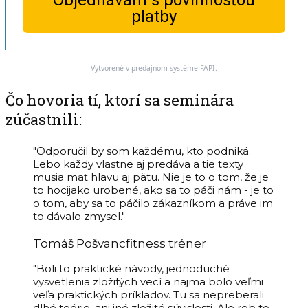
Objednávam s povinnosťou
platby
Vytvorené v predajnom systéme
FAPI
.
Čo hovoria tí, ktorí sa seminára
zúčastnili:
"Odporučil by som každému, kto podniká.
Lebo každy vlastne aj predáva a tie texty
musia mať hlavu aj pätu. Nie je to o tom, že je
to hocijako urobené, ako sa to páči nám - je to
o tom, aby sa to páčilo zákazníkom a práve im
to dávalo zmysel."
Tomáš Pošvanc
fitness tréner
"Boli to praktické návody, jednoduché
vysvetlenia zložitých vecí a najmä bolo veľmi
veľa praktických príkladov. Tu sa nepreberali
dlhé teórie, ani iné zložité súvislosti. Ale rob to