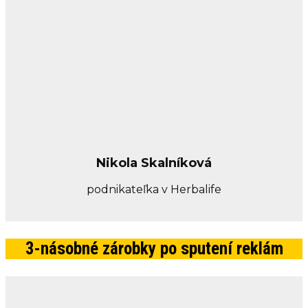
Nikola Skalníková
podnikateľka v Herbalife
3-násobné zárobky po sputení reklám