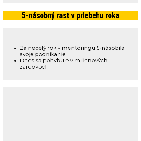
5-násobný rast v priebehu roka
Za necelý rok v mentoringu 5-násobila
svoje podnikanie.
Dnes sa pohybuje v milionových
zárobkoch.