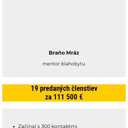
Braňo Mráz
mentor blahobytu
19 predaných členstiev
za 111 500 €
Začínal s 300 kontaktmi