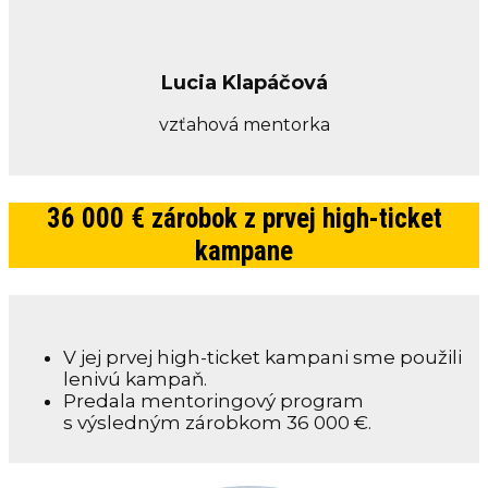
Lucia Klapáčová
vzťahová mentorka
36 000 € zárobok z prvej high-ticket
kampane
V jej prvej high-ticket kampani sme použili
lenivú kampaň.
Predala mentoringový program
s výsledným zárobkom 36 000 €.