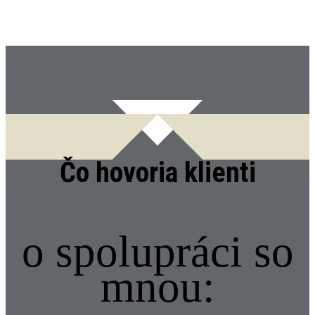
Čo hovoria klienti
o spolupráci so
mnou: