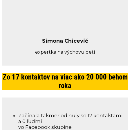
Simona Chicevič
expertka na výchovu detí
Zo 17 kontaktov na viac ako 20 000 behom
roka
Začínala takmer od nuly so 17 kontaktami
a 0 ľuďmi
vo Facebook skupine.