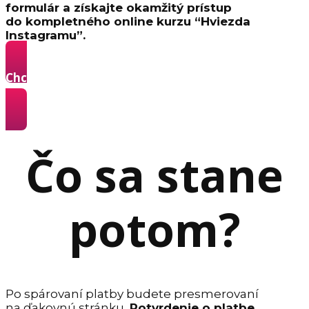
formulár a získajte okamžitý prístup
do kompletného online kurzu “Hviezda
Instagramu”.
Chcem sa stať Hviezdou Instagramu a získavať
z neho klientov »
Čo sa stane
potom?
Po spárovaní platby budete presmerovaní
na ďakovnú stránku.
Potvrdenie o platbe