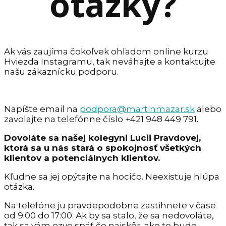
otázky?
Ak vás zaujíma čokoľvek ohľadom online kurzu
Hviezda Instagramu, tak neváhajte a kontaktujte
našu zákaznícku podporu.
Napíšte email na
podpora@martinmazar.sk
alebo
zavolajte na telefónne číslo +421 948 449 791.
Dovoláte sa našej kolegyni Lucii Pravdovej,
ktorá sa u nás stará o spokojnosť všetkých
klientov a potenciálnych klientov.
Kľudne sa jej opýtajte na hocičo. Neexistuje hlúpa
otázka.
Na telefóne ju pravdepodobne zastihnete v čase
od 9:00 do 17:00. Ak by sa stalo, že sa nedovoláte,
tak sa vám ozve späť čo najskôr, ako to bude