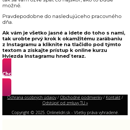
možné.
Pravdepodobne do nasledujúceho pracovného
dňa.
Ak vám je všetko jasné a idete do toho s nami,
tak urobte prvý krok k okamžitému zarábaniu
z Instagramu a kliknite na tlačidlo pod týmto
textom a získajte prístup k online kurzu
Hviezda Instagramu hneď teraz.
Chcem sa stať Hviezdou Instagramu a získavať
z neho klientov »
Ochrana osobných údajov
/
Obchodné podmienky
/
Kontakt
/
Odstúpiť od zmluvy TU »
Copyright © 2025. Onlinelidri.sk - Všetky práva vyhradené.