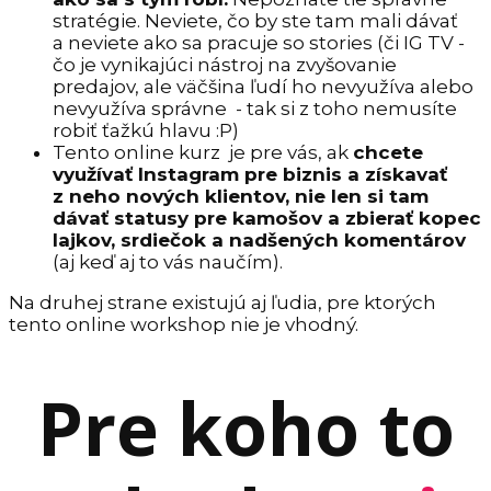
stratégie. Neviete, čo by ste tam mali dávať
a neviete ako sa pracuje so stories (či IG TV -
čo je vynikajúci nástroj na zvyšovanie
predajov, ale väčšina ľudí ho nevyužíva alebo
nevyužíva správne - tak si z toho nemusíte
robiť ťažkú hlavu :P)
Tento online kurz je pre vás, ak
chcete
využívať Instagram pre biznis a získavať
z neho nových klientov, nie len si tam
dávať statusy pre kamošov a zbierať kopec
lajkov, srdiečok a nadšených komentárov
(aj keď aj to vás naučím).
Na druhej strane existujú aj ľudia, pre ktorých
tento online workshop nie je vhodný.
Pre koho to