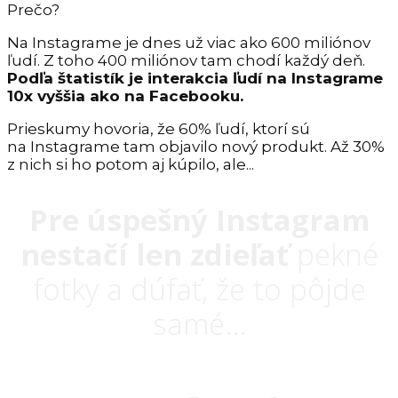
Prečo?
Na Instagrame je dnes už viac ako 600 miliónov
ľudí. Z toho 400 miliónov tam chodí každý deň.
Podľa štatistík je interakcia ľudí na Instagrame
10x vyššia ako na Facebooku.
Prieskumy hovoria, že 60% ľudí, ktorí sú
na Instagrame tam objavilo nový produkt. Až 30%
z nich si ho potom aj kúpilo, ale...
Pre úspešný Instagram
nestačí len zdieľať
pekné
fotky a dúfať, že to pôjde
samé...