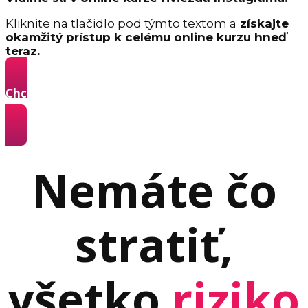
Kliknite na tlačidlo pod týmto textom a
získajte
okamžitý prístup k celému online kurzu hneď
teraz.
Chcem sa stať Hviezdou Instagramu a získavať
z neho klientov »
Nemáte čo
stratiť,
všetko
riziko