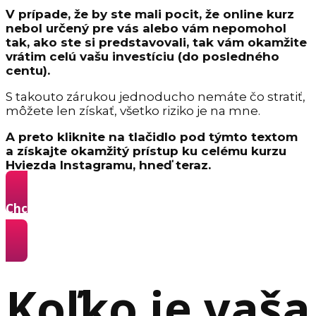
V prípade, že by ste mali pocit, že online kurz
nebol určený pre vás alebo vám nepomohol
tak, ako ste si predstavovali, tak vám okamžite
vrátim celú vašu investíciu (do posledného
centu).
S takouto zárukou jednoducho nemáte čo stratiť,
môžete len získať, všetko riziko je na mne.
A preto kliknite na tlačidlo pod týmto textom
a získajte okamžitý prístup ku celému kurzu
Hviezda Instagramu, hneď teraz.
Chcem sa stať Hviezdou Instagramu a získavať
z neho klientov »
Koľko je vaša