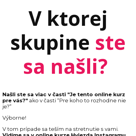
V ktorej
skupine
ste
sa našli?
Našli ste sa viac v časti "Je tento online kurz
pre vás?"
ako v časti “Pre koho to rozhodne nie
je?”
Výborne!
V tom prípade sa teším na stretnutie s vami.
Vidíme sa v online kurze Hviezda Instagramu.