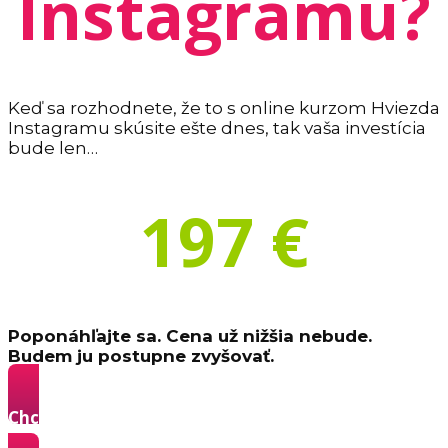
Instagramu?
Keď sa rozhodnete, že to s online kurzom Hviezda
Instagramu skúsite ešte dnes, tak vaša investícia
bude len…
197 €
Poponáhľajte sa. Cena už nižšia nebude.
Budem ju postupne zvyšovať.
Chcem sa stať Hviezdou Instagramu a získavať
z neho klientov »