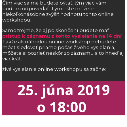
Čím viac sa ma budete pýtať, tým viac vám
budem odpovedať. Tým ešte môžete
niekoľkonásobne zvýšiť hodnotu tohto online
workshopu.
Samozrejme, že aj po skončení budete mať
prístup k záznamu z tohto vysielania na 14 dní
.
Takže ak náhodou online workshop nebudete
môcť sledovať priamo počas živého vysielania,
môžete si pozrieť neskôr zo záznamu a to hneď aj
viackrát.
živé vysielanie online workshopu sa začne:
25. júna 2019
o 18:00