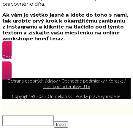
pracovného dňa.
Ak vám je všetko jasné a idete do toho s nami,
tak urobte prvý krok k okamžitému zarábaniu
z Instagramu a kliknite na tlačidlo pod týmto
textom a získajte vašu miestenku na online
workshope hneď teraz.
Chcem vstupenku na online workshop Hviezda Instagramu
»
Ochrana osobných údajov
/
Obchodné podmienky
/
Kontakt
/
Odstúpiť od zmluvy TU »
Copyright © 2025. Onlinelidri.sk - Všetky práva vyhradené.
Insert