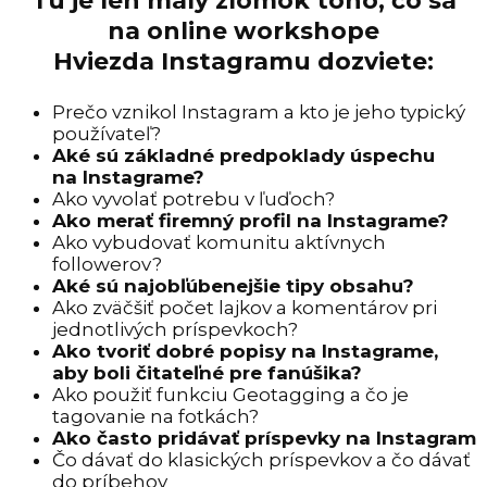
Tu je len malý zlomok toho, čo sa
na online workshope
Hviezda Instagramu dozviete:
Prečo vznikol Instagram a kto je jeho typický
používateľ?
Aké sú základné predpoklady úspechu
na Instagrame?
Ako vyvolať potrebu v ľuďoch?
Ako merať firemný profil na Instagrame?
Ako vybudovať komunitu aktívnych
followerov?
Aké sú najobľúbenejšie tipy obsahu?
Ako zväčšiť počet lajkov a komentárov pri
jednotlivých príspevkoch?
Ako tvoriť dobré popisy na Instagrame,
aby boli čitateľné pre fanúšika?
Ako použiť funkciu Geotagging a čo je
tagovanie na fotkách?
Ako často pridávať príspevky na Instagram
Čo dávať do klasických príspevkov a čo dávať
do príbehov