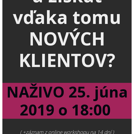
vďaka tomu
NOVÝCH
KLIENTOV?
NAŽIVO 25. júna
2019 o 18:00
( +záznam z online workshopu na 14 dní )