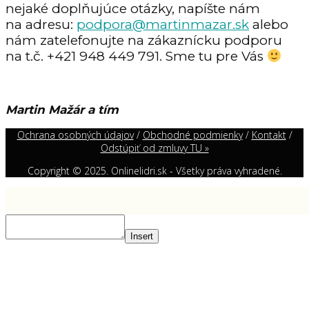
nejaké doplňujúce otázky, napíšte nám
na adresu:
podpora@martinmazar.sk
alebo
nám zatelefonujte na zákaznícku podporu
na t.č. +421 948 449 791. Sme tu pre Vás
Martin Mažár a tím
Ochrana osobných údajov
/
Obchodné podmienky
/
Kontakt
/
Odstúpiť od zmluvy TU »
Copyright © 2025. Onlinelidri.sk - Všetky práva vyhradené.
Insert