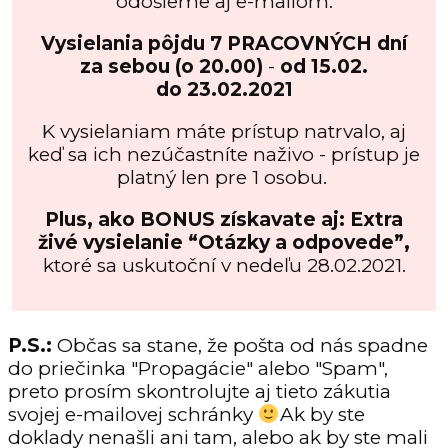
odošleme aj e-mailom.
Vysielania pôjdu
7 PRACOVNÝCH dní
za sebou (o 20.00)
-
od 15.02.
do 23.02.2021
K vysielaniam máte prístup natrvalo, aj
keď sa ich nezúčastníte naživo - prístup
je
platný len pre 1 osobu.
Plus, ako BONUS získavate aj: Extra
živé vysielanie “Otázky a odpovede”,
ktoré sa uskutoční
v nedeľu 28.02.2021.
P.S.:
Občas sa stane, že pošta od nás spadne
do priečinka "Propagácie" alebo "Spam",
preto prosím skontrolujte aj tieto zákutia
svojej e-mailovej schránky
Ak by ste
doklady nenašli ani tam, alebo ak by ste mali