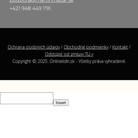
podpora@martinmazar.sk
+421 948 449 791
Ochrana osobných údajov
/
Obchodné podmienky
/
Kontakt
/
Odstúpiť od zmluvy TU »
Copyright © 2025. Onlinelidri.sk - Všetky práva vyhradené.
Insert