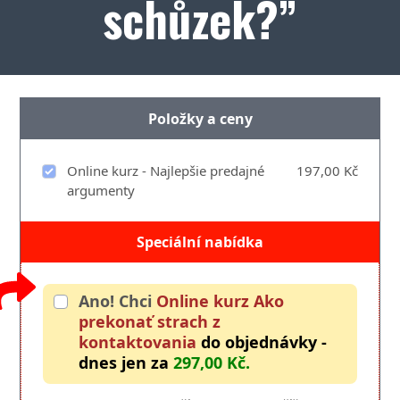
schůzek?”
Položky a ceny
Online kurz - Najlepšie predajné
197,00 Kč
argumenty
Speciální nabídka
Ano! Chci
Online kurz Ako
prekonať strach z
kontaktovania
do objednávky -
dnes jen za
297,00 Kč.