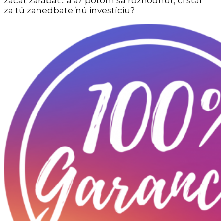
začať zarábať... a až potom sa rozhodnúť, či stál
za tú zanedbateľnú investíciu?