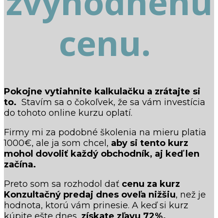
zvýhodnenú
cenu.
Pokojne vytiahnite kalkulačku a zrátajte si
to.
S
tavím sa o čokoľvek, že sa vám investícia
do tohoto online kurzu oplatí.
Firmy mi za podobné školenia na mieru platia
1000€, ale ja som chcel,
aby si tento kurz
mohol dovoliť každý obchodník, aj keď len
začína.
Preto som sa rozhodol dať
cenu za kurz
Konzultačný predaj dnes oveľa nižšiu
, než je
hodnota, ktorú vám prinesie. A keď si kurz
kúpite ešte dnes,
získate zľavu 72%.