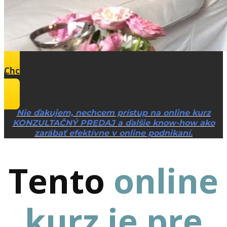
Chcem aj PRÍSTUP do kurzu KONZULTAČNÝ
PREDAJ so zľavou 72%
Nie ďakujem, nechcem prístup na online kurz
KONZULTAČNÝ PREDAJ a ďalšie know-how ako
zarábať efektívne v online podnikaní.
Tento
online
kurz je pre