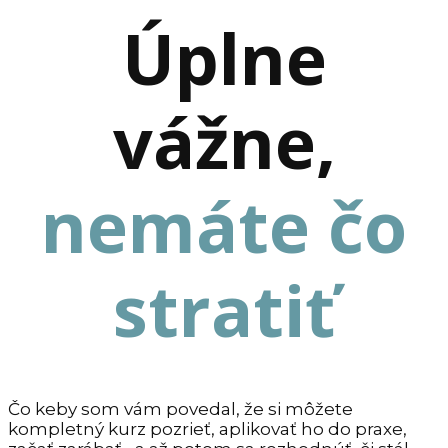
Úplne
vážne,
nemáte čo
stratiť
Čo keby som vám povedal, že si môžete
kompletný kurz pozrieť, aplikovať ho do praxe,