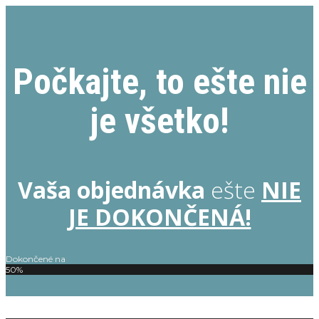
Počkajte, to ešte nie
je všetko!
Vaša objednávka
ešte
NIE
JE DOKONČENÁ!
Dokončené na
50%