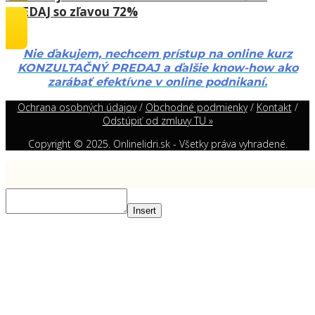
PREDAJ so zľavou 72%
Nie ďakujem, nechcem prístup na online kurz
KONZULTAČNÝ PREDAJ a ďalšie know-how ako
zarábať efektívne v online podnikaní.
Ochrana osobných údajov
/
Obchodné podmienky
/
Kontakt
/
Odstúpiť od zmluvy TU »
Copyright © 2025. Onlinelidri.sk - Všetky práva vyhradené.
Insert