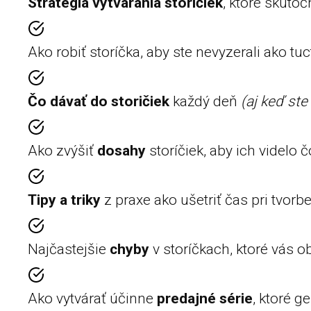
Stratégia vytvárania storíčiek
, ktoré skuto
Ako robiť storíčka, aby ste nevyzerali ako tu
Čo dávať do storičiek
každý deň
(aj keď ste
Ako zvýšiť
dosahy
storíčiek, aby ich videlo č
Tipy a triky
z praxe ako ušetriť čas pri tvorbe
Najčastejšie
chyby
v storíčkach, ktoré vás ob
Ako vytvárať účinne
predajné série
, ktoré g