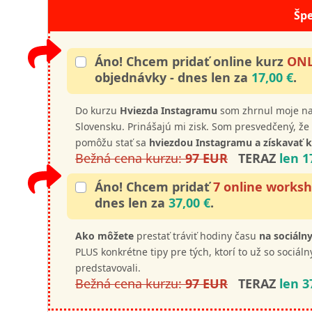
Šp
Áno! Chcem pridať online kurz
ONL
objednávky - dnes len za
17,00 €
.
Do kurzu
Hviezda Instagramu
som zhrnul moje naj
Slovensku. Prinášajú mi zisk. Som presvedčený, že 
pomôžu stať sa
hviezdou Instagramu a získavať k
Bežná cena kurzu:
97 EUR
TERAZ
len 
Áno! Chcem pridať
7 online worksh
dnes len za
37,00 €
.
Ako môžete
prestať tráviť hodiny času
na sociáln
PLUS konkrétne tipy pre tých, ktorí to už so sociáln
predstavovali.
Bežná cena kurzu:
97 EUR
TERAZ
len 