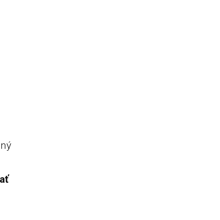
aný
ať