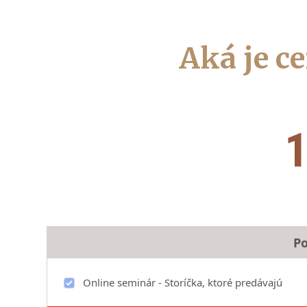
Aká je c
1
Po
Online seminár - Storíčka, ktoré predávajú