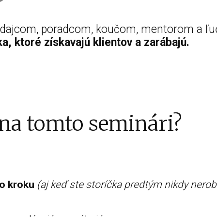
dajcom, poradcom, koučom, mentorom a ľ
ka, ktoré získavajú klientov a zarábajú.
na tomto seminári?
po kroku
(aj keď ste storíčka predtým nikdy nerobi