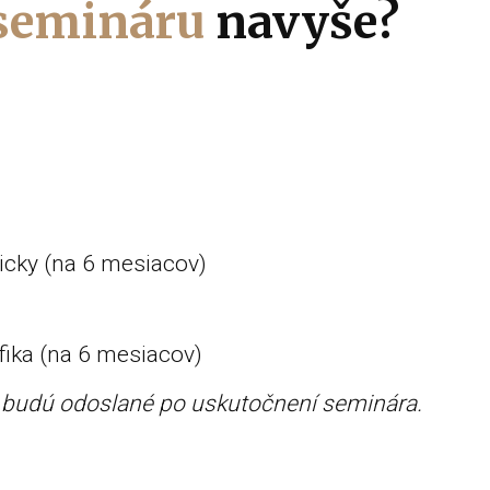
 semináru
navyše?
nicky (na 6 mesiacov)
fika (na 6 mesiacov)
m budú odoslané po uskutočnení seminára.