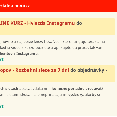
eciálna ponuka
INE KURZ - Hviezda Instagramu
do
novšie a najlepšie know how. Veci, ktoré fungujú teraz a na
keď si videá z kurzu pozriete a aplikujete do praxe, tak vám
lientov z Instagramu.
17€
opov - Rozbehni siete za 7 dní
do objednávky -
ych sieťach
a začať vďaka nim
konečne poriadne predávať
?
ymi sieťami skúšali, ale neprinášajú im výsledky, ako by si
37€