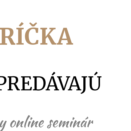
RÍČ
KA
PREDÁVAJÚ
y online seminár