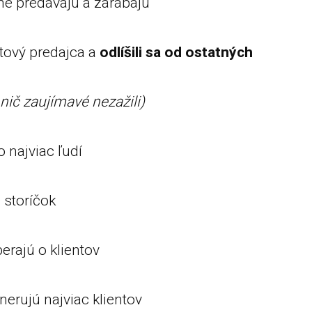
čne predávajú a zarábajú
ctový predajca a
odlíšili sa od ostatných
 nič zaujímavé nezažili)
o najviac ľudí
 storíčok
erajú o klientov
enerujú najviac klientov