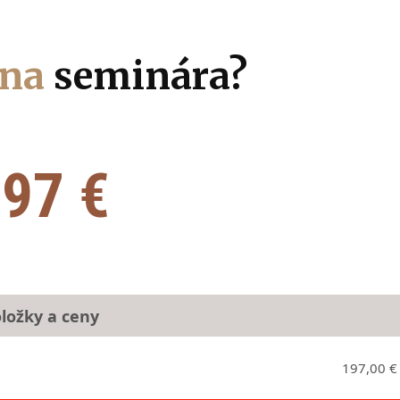
ena
seminára?
97 €
ložky a ceny
197,00 €