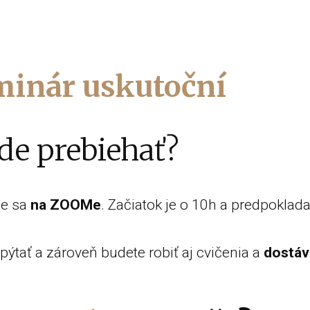
mi
nár uskutoční
de prebiehať?
me sa
na ZOOMe
. Začiatok je o 10h a predpoklad
ýtať a zároveň budete robiť aj cvičenia a
dostáv