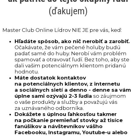
(ďakujem)
Master Club Online Lídrov NIE JE pre vás, keď:
Hľadáte spôsob, ako nič nerobiť a zarobiť.
Očakávate, že vám pečené holuby budú
padať samé do huby. Nerobí vám problém
spamovať a otravovať ľudí. Bez toho, aby ste
dali vašim potenciálnym klientom pridanú
hodnotu.
Máte dostatok kontaktov
na potenciálnych klientov, z internetu
a sociálnych sietí a denno - denne sa vám
úplne sami ozývajú 2-3 ľudia
so záujmom
o vaše produkty a služby a považujú vás
za uznávaného odborníka.
Dokážete s úplnou ľahkosťou takmer
na počkanie premieňať stovky až tisíce
fanúšikov a návštevníkov vášho
Facebooku, Instagramu, Youtube-u alebo