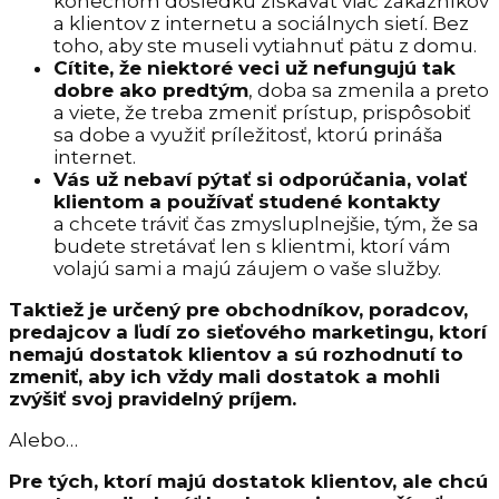
konečnom dôsledku získavať viac zákazníkov
a klientov z internetu a sociálnych sietí. Bez
toho, aby ste museli vytiahnuť pätu z domu.
Cítite, že niektoré veci už nefungujú tak
dobre ako predtým
, doba sa zmenila a preto
a viete, že treba zmeniť prístup, prispôsobiť
sa dobe a využiť príležitosť, ktorú prináša
internet.
Vás už nebaví pýtať si odporúčania, volať
klientom a používať studené kontakty
a chcete tráviť čas zmysluplnejšie, tým, že sa
budete stretávať len s klientmi, ktorí vám
volajú sami a majú záujem o vaše služby.
Taktiež je určený pre obchodníkov, poradcov,
predajcov a ľudí zo sieťového marketingu, ktorí
nemajú dostatok klientov a sú rozhodnutí to
zmeniť, aby ich vždy mali dostatok a mohli
zvýšiť svoj pravidelný príjem.
Alebo…
Pre tých, ktorí majú dostatok klientov, ale chcú