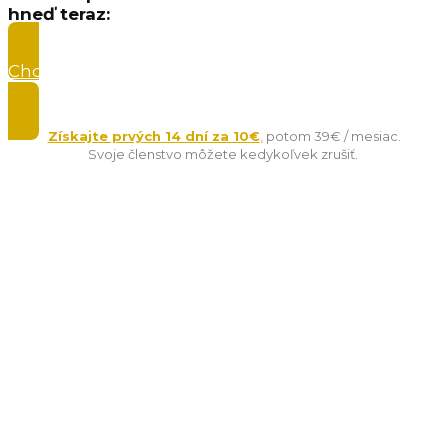
hneď teraz:
Chcem vyskúšať členstvo v Master Clube Online
Lídrov len za 10 € »
Získajte prvých 14 dní za 10€
,
potom 39€ / mesiac.
Svoje členstvo môžete kedykoľvek zrušiť.