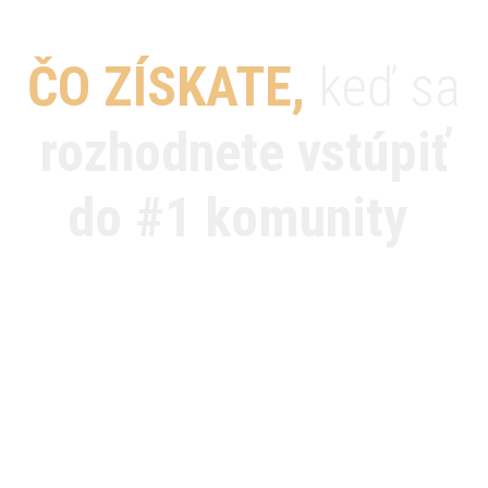
ČO ZÍSKATE
,
keď sa
rozhodnete vstúpiť
do
#1 komunity
obchodníkov, predajcov,
koučov, trénerov a ľudí
z MLM -