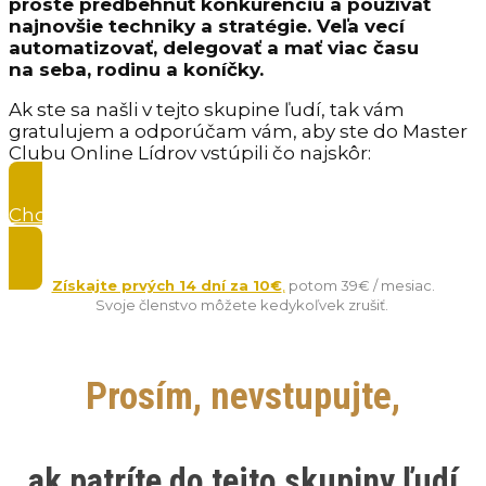
proste predbehnúť konkurenciu a používať
najnovšie techniky a stratégie. Veľa vecí
automatizovať, delegovať a mať viac času
na seba, rodinu a koníčky.
Ak ste sa našli v tejto skupine ľudí, tak vám
gratulujem a odporúčam vám, aby ste do Master
Clubu Online Lídrov vstúpili čo najskôr:
Chcem vyskúšať členstvo v Master Clube Online
Lídrov len za 10 € »
Získajte prvých 14 dní za 10€
,
potom 39€ / mesiac.
Svoje členstvo môžete kedykoľvek zrušiť.
Prosím, nevstupujte,
ak patríte do tejto skupiny ľudí