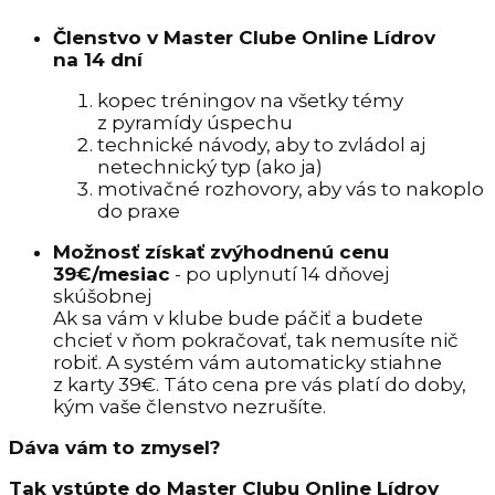
Členstvo v Master Clube Online Lídrov
na 14 dní
kopec tréningov na všetky témy
z pyramídy úspechu
technické návody, aby to zvládol aj
netechnický typ (ako ja)
motivačné rozhovory, aby vás to nakoplo
do praxe
Možnosť získať zvýhodnenú cenu
39€/mesiac
- po uplynutí 14 dňovej
skúšobnej
Ak sa vám v klube bude páčiť a budete
chcieť v ňom pokračovať, tak nemusíte nič
robiť. A systém vám automaticky stiahne
z karty 39€. Táto cena pre vás platí do doby,
kým vaše členstvo nezrušíte.
Dáva vám to zmysel?
Tak vstúpte do Master Clubu Online Lídrov