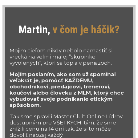
Martin,
v čom je háčik?
Mojim cieľom nikdy nebolo namastiť si
vrecká na veľmi malej “skupinke
vyvolených", ktorí sa topia v peniazoch.
Mojím poslaním, ako som už spomínal
veľakrát je, pomôcť KAŽDÉMU,
obchodníkovi, predajcovi, trénerovi,
koučovi alebo človeku z MLM, ktorý chce
vybudovať svoje podnikanie etickým
spôsobom.
Tak sme spravili Master Club Online Lídrov
dostupným pre VŠETKÝCH, tým, že sme
znížili cenu na 14 dní tak, že si to môže
dovoliť naozaj každý.