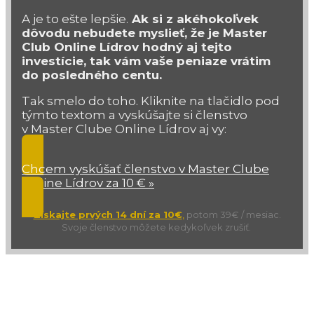
A je to ešte lepšie.
Ak si z akéhokoľvek
dôvodu nebudete myslieť, že je Master
Club Online Lídrov hodný aj tejto
investície, tak vám vaše peniaze vrátim
do posledného centu.
Tak smelo do toho. Kliknite na tlačidlo pod
týmto textom a vyskúšajte si členstvo
v Master Clube Online Lídrov aj vy:
Chcem vyskúšať členstvo v Master Clube
Online Lídrov za 10 € »
Získajte prvých 14 dní za 10€
,
potom 39€ / mesiac.
Svoje členstvo môžete kedykoľvek zrušiť.