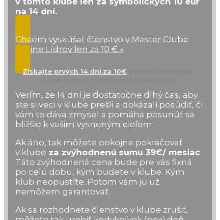
v tomto klube len za symbolických 10 eur
na 14 dní.
Chcem vyskúšať členstvo v Master Clube
Online Lídrov len za 10 € »
Získajte prvých 14 dní za 10€
,
potom 39€ / mesiac.
Svoje členstvo môžete kedykoľvek zrušiť.
Verím, že 14 dní je dostatočne dlhý čas, aby
ste si veci v klube prešli a dokázali posúdiť, či
vám to dáva zmysel a pomáha posunúť sa
bližšie k vašim vysneným cieľom.
Ak áno, tak môžete pokojne pokračovať
v klube
za zvýhodnenú sumu 39€/ mesiac
.
Táto zvýhodnená cena bude pre vás fixná
po celú dobu, kým budete v klube. Kým
klub neopustíte. Potom vám ju už
nemôžem garantovať.
Ak sa rozhodnete členstvo v klube zrušiť,
môžete tak urobiť kedykoľvek (prvý deň,