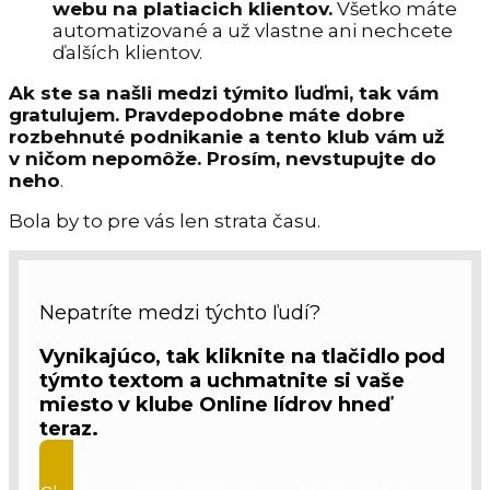
webu na platiacich klientov.
Všetko máte
automatizované a už vlastne ani nechcete
ďalších klientov.
Ak ste sa našli medzi týmito ľuďmi, tak vám
gratulujem. Pravdepodobne máte dobre
rozbehnuté podnikanie a tento klub vám už
v ničom nepomôže. Prosím, nevstupujte
do
neho
.
Bola by to pre vás len strata času.
Nepatríte medzi týchto ľudí?
Vynikajúco, tak kliknite na tlačidlo pod
týmto textom a uchmatnite si vaše
miesto v klube Online lídrov hneď
teraz.