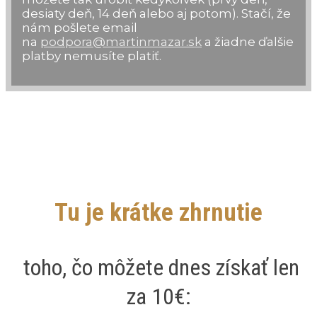
desiaty deň, 14 deň alebo aj potom). Stačí, že
nám pošlete email
na
podpora@martinmazar.sk
a žiadne ďalšie
platby nemusíte platiť.
Tu je krátke zhrnutie
toho, čo môžete dnes získať len
za 10€: