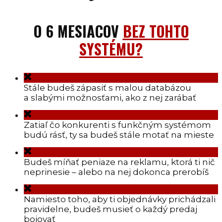
O 6 MESIACOV
BEZ TOHTO
SYSTÉMU?
Stále budeš zápasiť s malou databázou
a slabými možnosťami, ako z nej zarábať
Zatiaľ čo konkurenti s funkčným systémom
budú rásť, ty sa budeš stále motať na mieste
Budeš míňať peniaze na reklamu, ktorá ti nič
neprinesie – alebo na nej dokonca prerobíš
Namiesto toho, aby ti objednávky prichádzali
pravidelne, budeš musieť o každý predaj
bojovať