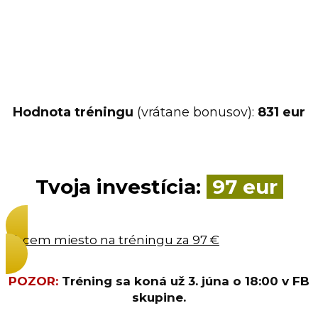
Hodnota tréningu
(vrátane bonusov):
831 eur
Tvoja investícia:
97 eur
Chcem miesto na tréningu za 97 €
POZOR:
Tréning sa koná už 3. júna o 18:00 v FB
skupine.