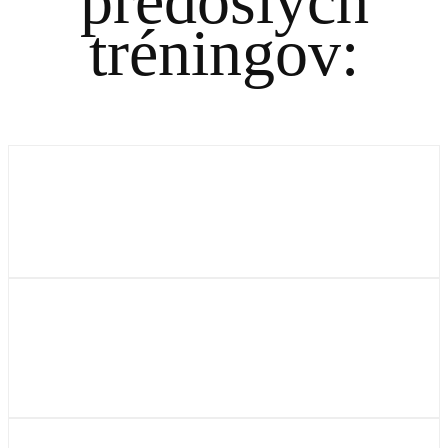
predošlých
tréningov: