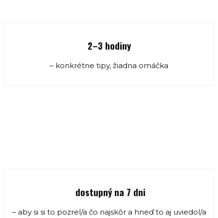
2–3 hodiny
– konkrétne tipy, žiadna omáčka
dostupný na 7 dni
– aby si si to pozrel/a čo najskôr a hneď to aj uviedol/a