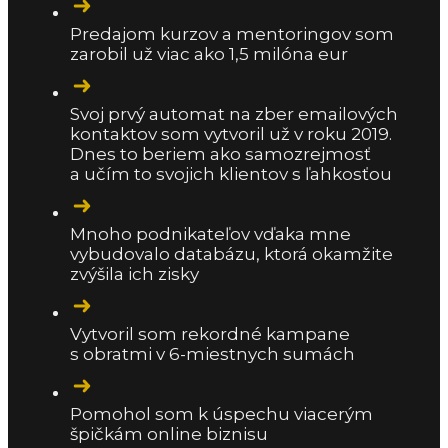
Predajom kurzov a mentoringov som
zarobil už viac ako 1,5 milóna eur
Svoj prvý automat na zber emailových
kontaktov som vytvoril už v roku 2019.
Dnes to beriem ako samozrejmosť
a učím to svojich klientov s ľahkosťou
Mnoho podnikateľov vďaka mne
vybudovalo databázu, ktorá okamžite
zvýšila ich zisky
Vytvoril som rekordné kampane
s obratmi v 6-miestnych sumách
Pomohol som k úspechu viacerým
špičkám online biznisu