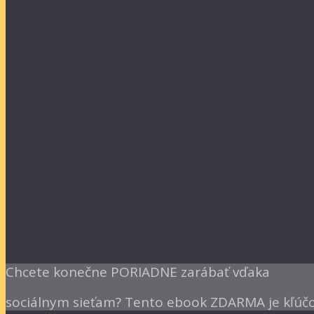
Chcete konečne PORIADNE zarábať vďaka
sociálnym sieťam? Tento ebook ZDARMA je kľúč