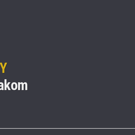
Y
lakom