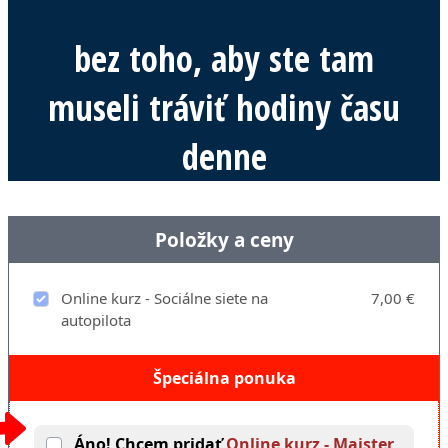
bez toho, aby ste tam
museli
tráviť
hodiny času
denne
Položky a ceny
Online kurz - Sociálne siete na
7,00 €
autopilota
Špeciálna ponuka
Áno! Chcem pridať
Online kurz - Majster