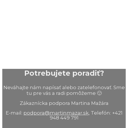
Potrebujete poradiť?
Neváhajte nám napísať alebo zatelefonovať. Sme
tu pre vás a radi pomôžeme 🙂
Zákaznícka podpora Martina Mažára
E-mail:
podpora@martinmazar.sk
, Telefón: +421
948 449 791