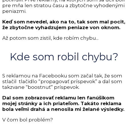
pre mňa len stratou času a zbytočne vyhodenými
peniazmi.
Keď som nevedel, ako na to, tak som mal pocit,
že zbytočne vyhadzujem peniaze von oknom.
Až potom som zistil, kde robím chybu...
Kde som robil chybu?
S reklamou na Facebooku som začal tak, že som
stlačil tlačidlo “propagovať príspevok” a dal som
takzvane “boostnuť” príspevok.
Dal som zobrazovať reklamu len fanúšikom
mojej stránky a ich priateľom. Takáto reklama
bola veľmi drahá a nenosila mi želané výsledky.
V čom bol problém?