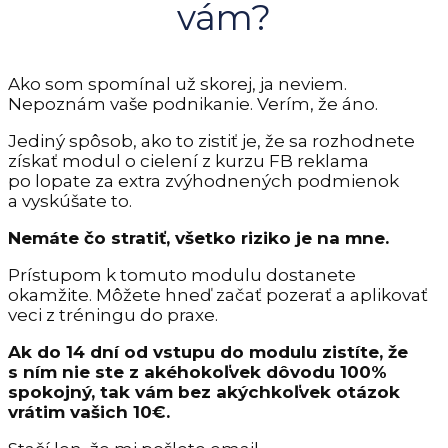
vám?
Ako som spomínal už skorej, ja neviem.
Nepoznám vaše podnikanie. Verím, že áno.
Jediný spôsob, ako to zistiť je, že sa rozhodnete
získať modul o cielení z kurzu FB reklama
po lopate za extra zvýhodnených podmienok
a vyskúšate to.
Nemáte čo stratiť, všetko riziko je na mne.
Prístupom k tomuto modulu dostanete
okamžite. Môžete hneď začať pozerať a aplikovať
veci z tréningu do praxe.
Ak do 14 dní od vstupu do modulu zistíte, že
s ním nie ste z akéhokoľvek dôvodu 100%
spokojný, tak vám bez akýchkoľvek otázok
vrátim vašich 10€.