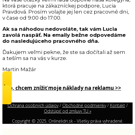
ktorá pracuje na zákazníckej podpore, Lucia
Pravdová. Prosím volajte jej len cez pracovné dni,
v čase od 9:00 do 17:00.
Ak sa náhodou nedovoláte, tak vám Lucia
zavolá naspäť. Na emaily bežne odpovedáme
do nasledujúceho pracovného dňa.
Ďakujem veľmi pekne, že ste sa dočítali až sem
a teším sa na vás v kurze.
Martin Mažár
Áno, chcem znížiť moje náklady na reklamu >>
Ochrana osobných údajov
/
Obchodné podmienky
/
Kontakt
/
Odstúpiť od zmluvy TU »
Copyright © 2025. Onlinelidri.sk - Všetky práva vyhradené.