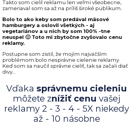
Takto som cielil reklamu len veľmi všeobecne,
zameriaval som sa až na príliš široké publikum.
Bolo to ako keby som predával mäsové
hamburgery a oslovil všetkých - aj
vegetariánov a u nich by som 100% -tne
neuspel 🙁 Toto mi zbytočne zvyšovalo cenu
reklamy.
Postupne som zistil, že mojím najväčším
problémom bolo nesprávne cielenie reklamy.
Keď som sa naučil správne cieliť, tak sa začali diať
divy…
Vďaka
správnemu cieleniu
môžete z
nížiť cenu
vašej
reklamy 2 - 3 - 4 - 5X niekedy
až - 10 násobne