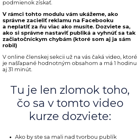
podmienok získať.
V rámci tohto modulu vám ukážeme, ako
správne zacieliť reklamu na Facebooku
a neplatiť za ňu viac ako musíte. Dozviete sa,
ako si správne nastaviť publiká a vyhnúť sa tak
začiatočníckym chybám (ktoré som aj ja sám
robil)
V online členskej sekcii už na vás čaká video, ktoré
je našľapané hodnotným obsahom a má 1 hodinu
aj 31 minút.
Tu je len zlomok toho,
čo sa v tomto video
kurze dozviete:
Ako by ste sa mali nad tvorbou publík