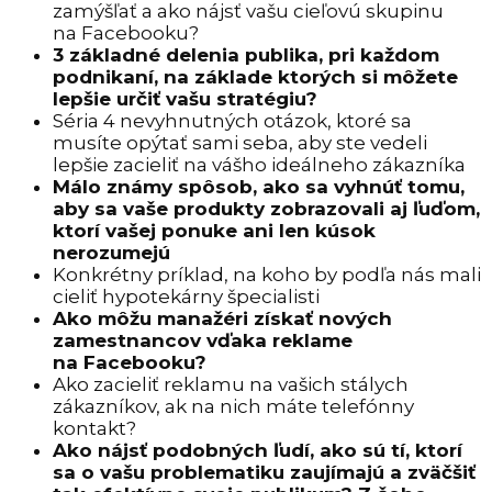
zamýšľať a ako nájsť vašu cieľovú skupinu
na Facebooku?
3 základné delenia publika, pri každom
podnikaní, na základe ktorých si môžete
lepšie určiť vašu stratégiu?
Séria 4 nevyhnutných otázok, ktoré sa
musíte opýtať sami seba, aby ste vedeli
lepšie zacieliť na vášho ideálneho zákazníka
Málo známy spôsob, ako sa vyhnúť tomu,
aby sa vaše produkty zobrazovali aj ľuďom,
ktorí vašej ponuke ani len kúsok
nerozumejú
Konkrétny príklad, na koho by podľa nás mali
cieliť hypotekárny špecialisti
Ako môžu manažéri získať nových
zamestnancov vďaka reklame
na Facebooku?
Ako zacieliť reklamu na vašich stálych
zákazníkov, ak na nich máte telefónny
kontakt?
Ako nájsť podobných ľudí, ako sú tí, ktorí
sa o vašu problematiku zaujímajú a zväčšiť