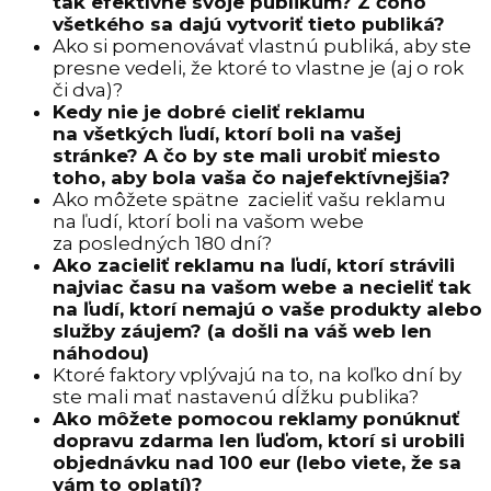
tak efektívne svoje publikum? Z čoho
všetkého sa dajú vytvoriť tieto publiká?
Ako si pomenovávať vlastnú publiká, aby ste
presne vedeli, že ktoré to vlastne je (aj o rok
či dva)?
Kedy nie je dobré cieliť reklamu
na všetkých ľudí, ktorí boli na vašej
stránke? A čo by ste mali urobiť miesto
toho, aby bola vaša čo najefektívnejšia?
Ako môžete spätne zacieliť vašu reklamu
na ľudí, ktorí boli na vašom webe
za posledných 180 dní?
Ako zacieliť reklamu na ľudí, ktorí strávili
najviac času na vašom webe a necieliť tak
na ľudí, ktorí nemajú o vaše produkty alebo
služby záujem? (a došli na váš web len
náhodou)
Ktoré faktory vplývajú na to, na koľko dní by
ste mali mať nastavenú dĺžku publika?
Ako môžete pomocou reklamy ponúknuť
dopravu zdarma len ľuďom, ktorí si urobili
objednávku nad 100 eur (lebo viete, že sa
vám to oplatí)?