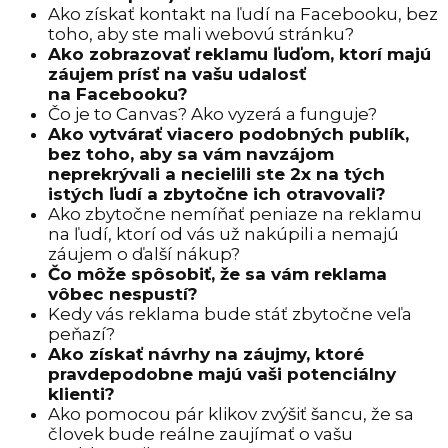
Ako získať kontakt na ľudí na Facebooku, bez
toho, aby ste mali webovú stránku?
Ako zobrazovať reklamu ľuďom, ktorí majú
záujem prísť na vašu udalosť
na Facebooku?
Čo je to Canvas? Ako vyzerá a funguje?
Ako vytvárať viacero podobných publík,
bez toho, aby sa vám navzájom
neprekrývali a necielili ste 2x na tých
istých ľudí a zbytočne ich otravovali?
Ako zbytočne nemíňať peniaze na reklamu
na ľudí, ktorí od vás už nakúpili a nemajú
záujem o ďalší nákup?
Čo môže spôsobiť, že sa vám reklama
vôbec nespustí?
Kedy vás reklama bude stáť zbytočne veľa
peňazí?
Ako získať návrhy na záujmy, ktoré
pravdepodobne majú vaši potenciálny
klienti?
Ako pomocou pár klikov zvýšiť šancu, že sa
človek bude reálne zaujímať o vašu