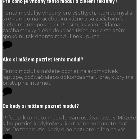
Pre koho je vhodný tento modul o cielení reklamy?
Tento modul je vhodný pre všetkých, ktorí to myslia
s reklamou na Facebooku vážne a sú začiatočníci
alebo mierne pokročilí. Prosím, ak vám reklama
zarába stovky alebo dokonca tisíce eur a ste s tým
spokojní, tak si tento modul nekupujte.
Ako si môžem pozrieť tento modul?
Tento modul si môžete pozrieť na akomkoľvek
laptope, počítači alebo dokonca smartfóne, ktorý má
prístup na internet.
Do kedy si môžem pozrieť modul?
Prístup k tomuto modulu vám ostáva navždy. Môžete
si ho pozrieť kedykoľvek, keď na neho budete mať
čas. Rozhodnutie, kedy si ho pozriete je len na vás.