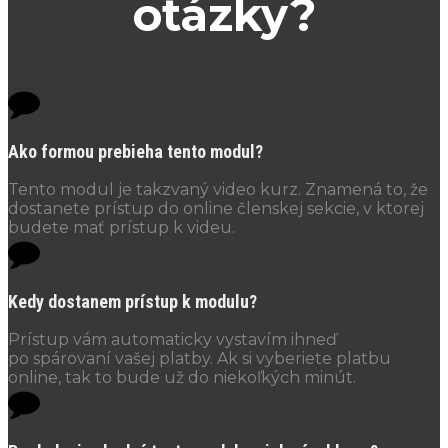
otázky?
Ako formou prebieha tento modul?
Tento modul je takzvaný video kurz. Znamená to, že
dostanete prístup do online členskej sekcie, v ktorej
budete mať prístup k videu.
Kedy dostanem prístup k modulu?
Prístup vám automaticky vystavím ihneď
po spárovaní vašej platby. Ak si vyberiete platbu
online, tak to bude už do niekoľkých minút.