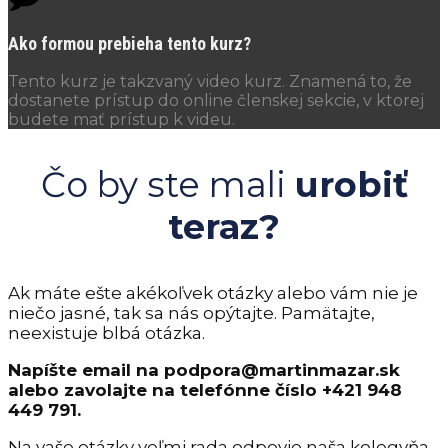
Ako formou prebieha tento kurz?
Tento kurz je takzvaný video kurz. Znamená to, že
dostanete prístup do online členskej sekcie, v ktorej
budete mať prístup k videu.
Čo by ste mali
urobiť
teraz?
Ak máte ešte akékoľvek otázky alebo vám nie je
niečo jasné, tak sa nás opýtajte. Pamätajte,
neexistuje blbá otázka.
Napíšte email na podpora@martinmazar.sk
alebo zavolajte na telefónne číslo +421 948
449 791.
Na vaše otázky veľmi rada odpovie naša kolegyňa,