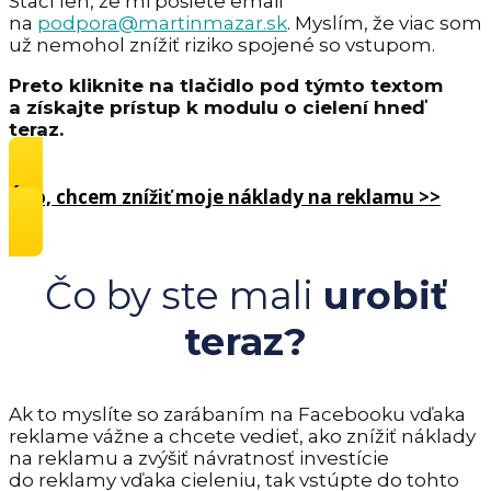
Stačí len, že mi pošlete email
na
podpora@martinmazar.sk
. Myslím, že viac som
už nemohol znížiť riziko spojené so vstupom.
Preto kliknite na tlačidlo pod týmto textom
a získajte prístup k modulu o cielení hneď
teraz.
Áno, chcem znížiť moje náklady na reklamu >>
Čo by ste mali
urobiť
teraz?
Ak to myslíte so zarábaním na Facebooku vďaka
reklame vážne a chcete vedieť, ako znížiť náklady
na reklamu a zvýšiť návratnosť investície
do reklamy vďaka cieleniu, tak vstúpte do tohto