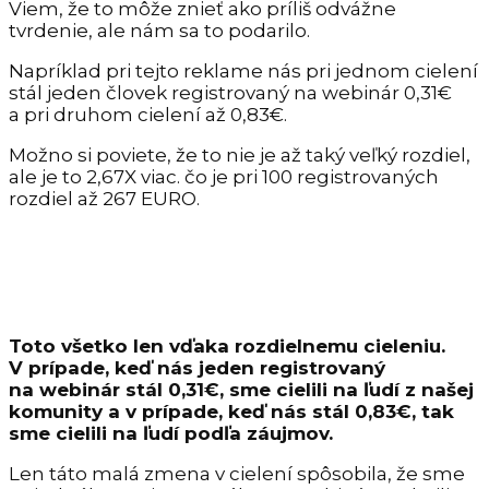
Viem, že to môže znieť ako príliš odvážne
tvrdenie, ale nám sa to podarilo.
Napríklad pri tejto reklame nás pri jednom cielení
stál jeden človek registrovaný na webinár 0,31€
a pri druhom cielení až 0,83€.
Možno si poviete, že to nie je až taký veľký rozdiel,
ale je to 2,67X viac. čo je pri 100 registrovaných
rozdiel až 267 EURO.
Toto všetko len vďaka rozdielnemu cieleniu.
V prípade, keď nás jeden registrovaný
na webinár stál 0,31€, sme cielili na ľudí z našej
komunity a v prípade, keď nás stál 0,83€, tak
sme cielili na ľudí podľa záujmov.
Len táto malá zmena v cielení spôsobila, že sme