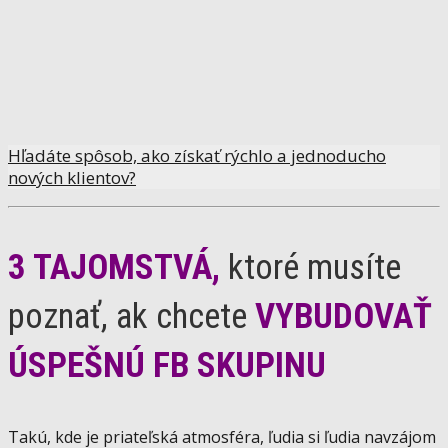
Hľadáte spôsob, ako získať rýchlo a jednoducho
nových klientov?
3 TAJOMSTVÁ,
ktoré musíte
poznať,
ak chcete
VYBUDOVAŤ
ÚSPEŠNÚ FB SKUPINU
Takú, kde je priateľská atmosféra, ľudia si ľudia navzájom