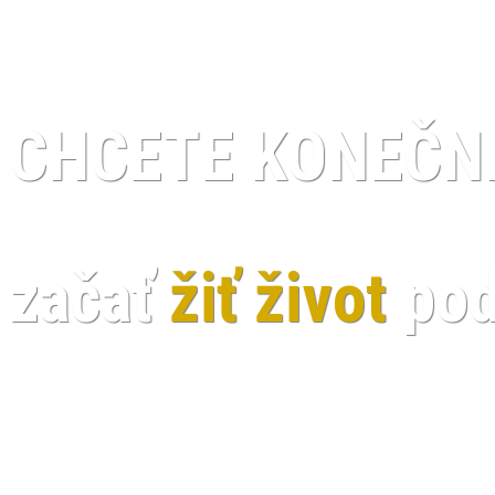
CHCETE KONEČN
začať
žiť život
pod
Robiť
kedy
chcete,
koľko
chcete,
s kým
chcete a
ma