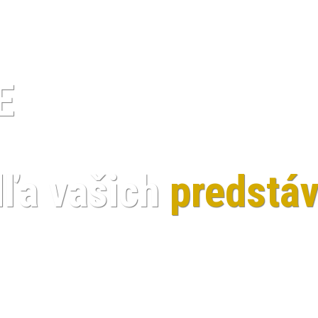
E
ľa vašich
predstáv
ť dostatok času
- na seba, rodinu, cestovanie a koníč