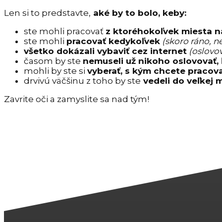
Len si to predstavte,
aké by to bolo, keby:
ste mohli pracovať
z ktoréhokoľvek miesta n
ste mohli
pracovať kedykoľvek
(skoro ráno, ne
všetko dokázali vybaviť cez internet
(oslovov
časom by ste
nemuseli už nikoho oslovovať, 
mohli by ste si
vyberať, s kým chcete pracova
drvivú väčšinu z toho by ste
vedeli do veľkej 
Zavrite oči a zamyslite sa nad tým!