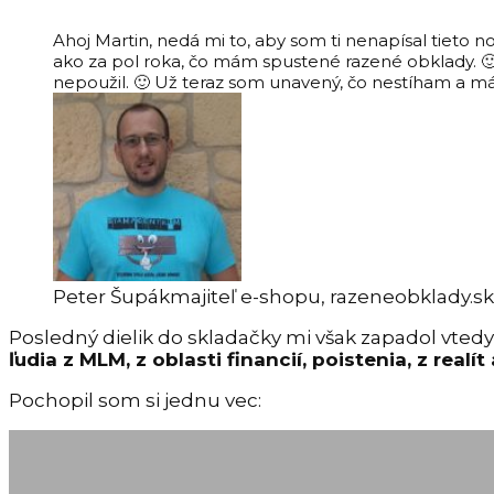
Ahoj Martin, nedá mi to, aby som ti nenapísal tieto n
ako za pol roka, čo mám spustené razené obklady. 🙂
nepoužil. 🙂 Už teraz som unavený, čo nestíham a má
Peter Šupák
majiteľ e-shopu, razeneobklady.sk
Posledný dielik do skladačky mi však zapadol vtedy
ľudia z MLM, z oblasti financií, poistenia, z realít
Pochopil som si jednu vec: