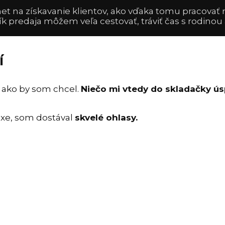
rnet na získavanie klientov, ako vďaka tomu pracovať
ník predaja môžem veľa cestovať, tráviť čas s rodinou
í
k ako by som chcel.
Niečo mi vtedy do skladačky ú
raxe, som dostával
skvelé ohlasy.