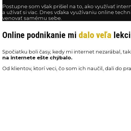
Postupne som však prišiel na to, ako využívať inte
a užívať si viac. Dnes vďaka využívaniu online tech
venovať samému sebe.
Online podnikanie mi
dalo veľa
lekci
Spočiatku boli časy, kedy mi internet nezarábal, ta
na internete ešte chýbalo.
Od klientov, ktorí veci, čo som ich naučil, dali do p