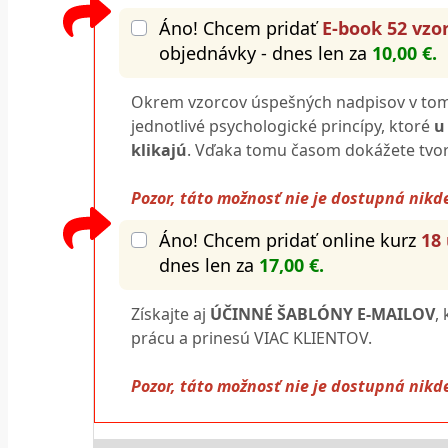
Áno! Chcem pridať
E-book 52 vzo
objednávky - dnes len za
10,00 €.
Okrem vzorcov úspešných nadpisov v tomt
jednotlivé psychologické princípy, ktoré
u
klikajú
. Vďaka tomu časom dokážete tvori
Pozor, táto možnosť nie je dostupná nikde
Áno! Chcem pridať online kurz
18
dnes len za
17,00 €.
Získajte aj
ÚČINNÉ ŠABLÓNY E-MAILOV
,
prácu a prinesú VIAC KLIENTOV.
Pozor, táto možnosť nie je dostupná nikde