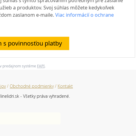
svoj súhlas s týmto spracovaním potrebným pre zaslanie
užieb a produktov. Svoj súhlas môžete kedykoľvek
každom zaslanom e-maile.
Viac informácií o ochrane
s povinnosťou platby
 v predajnom systéme
FAPI
.
jov
/
Obchodné podmienky
/
Kontakt
inelidri.sk - Všetky práva vyhradené.