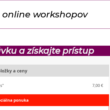
 online workshopov
ku a získajte prístup
ložky a ceny
is"
7,00 €
eciálna ponuka