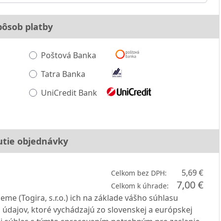
pôsob platby
Poštová Banka
Tatra Banka
UniCredit Bank
utie objednávky
5,69 €
Celkom bez DPH:
7,00 €
Celkom k úhrade:
me (Togira, s.r.o.) ich na základe vášho súhlasu
údajov, ktoré vychádzajú zo slovenskej a európskej