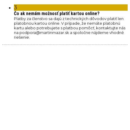
3
Čo ak nemám možnosť platiť kartou online?
Platby za členstvo sa dajú z technických dôvodov platiť len
platobnou kartou online. V prípade, že nemáte platobnú
kartu alebo potrebujete s platbou pomôcť, kontaktujte nás
na podpora@martinmazar.sk a spoločne nájdeme vhodné
riešenie.