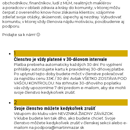
obchodníkov, finančníkov, ludí z MLM, realitných maklérov
a poradcov v oblasti zdravia a krásy do komunity, v ktorej môžu
čerpať z overeného know-how získavnia klientov, vzájomne
zdieľať svoje otázky, skúsenosti, úspechy aj nezdray. Vybudovať
komunitu, v ktorej vždy členovia nájdu motiváciu, povzbudenie aj
podporu.
Pridajte sa k nám! 🙂
1
Členstvo je vždy platené v 30-dňovom intervale
Platba prebieha automaticky každých 30 dní. Po vyplnení
prihlášky autorizujete kartu k pravidelnej 30-dňovej platbe.
Po uplynutí tejto doby budete môcť v členstve pokračovať
za najnižšiu cenu 33€ / 30 dní. Avšak VŠETKO ZOSTÁVA POD
VAŠOU KONTROLOU: Na strhnutie 30-dňového poplatku
vás vždy upozorníme 7 dní predom e-mailom, aby ste mohli
svoje členstvo kedykoľvek zrušiť.
2
Svoje členstvo môžete kedykoľvek zrušiť
Vstupom do klubu vám NEVZNIKÁ ŽIADNY ZÁVÄZOK.
V klube budete len tak dlho, ako budete chcieť. Svoje
členstvo môžete kedykoľvek zrušiť v členskej sekcii alebo e-
mailom na podpora@martinmazar.sk