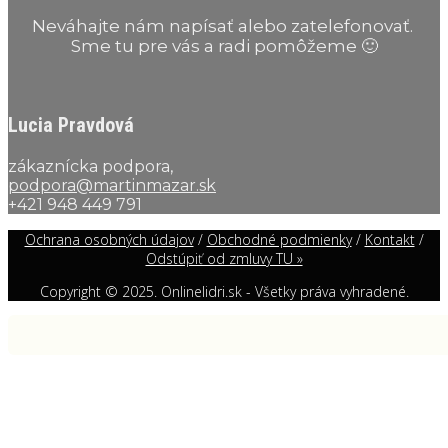
Neváhajte nám napísať alebo zatelefonovať.
Sme tu pre vás a radi pomôžeme 🙂
Lucia Pravdová
zákaznícka podpora,
podpora@martinmazar.sk
+421 948 449 791
Ochrana osobných údajov
/
Obchodné podmienky
/
Kontakt
/
Odstúpiť od zmluvy TU »
Copyright © 2025. Onlinelidri.sk - Všetky práva vyhradené.