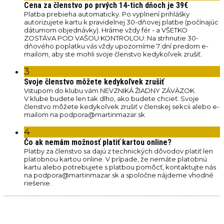
Cena za členstvo po prvých 14-tich dňoch je 39€
Platba prebieha automaticky. Po vyplnení prihlášky
autorizujete kartu k pravidelnej 30-dňovej platbe (počínajúc
dátumom objednávky). Hráme vždy fér - a VŠETKO
ZOSTÁVA POD VAŠOU KONTROLOU: Na strhnutie 30-
dňového poplatku vás vždy upozorníme 7 dní predom e-
mailom, aby ste mohli svoje členstvo kedykoľvek zrušiť.
3
Svoje členstvo môžete kedykoľvek zrušiť
Vstupom do klubu vám NEVZNIKÁ ŽIADNY ZÁVÄZOK.
V klube budete len tak dlho, ako budete chcieť. Svoje
členstvo môžete kedykoľvek zrušiť v členskej sekcii alebo e-
mailom na podpora@martinmazar.sk
4
Čo ak nemám možnosť platiť kartou online?
Platby za členstvo sa dajú z technických dôvodov platiť len
platobnou kartou online. V prípade, že nemáte platobnú
kartu alebo potrebujete s platbou pomôcť, kontaktujte nás
na podpora@martinmazar.sk a spoločne nájdeme vhodné
riešenie.