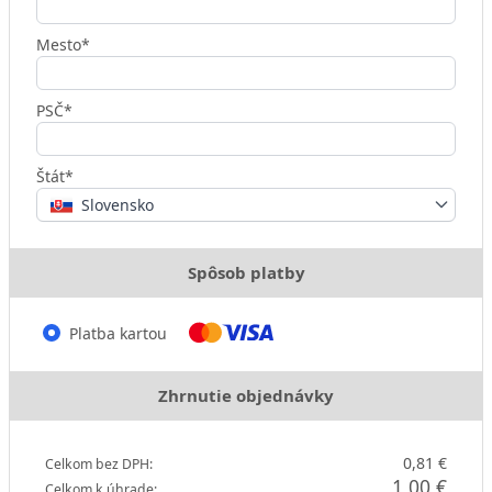
Mesto*
PSČ*
Štát*
Slovensko
Spôsob platby
Platba kartou
Zhrnutie objednávky
0,81 €
Celkom bez DPH:
1,00 €
Celkom k úhrade: