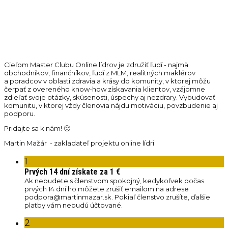
Cieľom Master Clubu Online lídrov je združiť ľudí - najmä
obchodníkov, finančníkov, ľudí z MLM, realitných maklérov
a poradcov v oblasti zdravia a krásy do komunity, v ktorej môžu
čerpať z overeného know-how získavania klientov, vzájomne
zdieľať svoje otázky, skúsenosti, úspechy aj nezdrary. Vybudovať
komunitu, v ktorej vždy členovia nájdu motiváciu, povzbudenie aj
podporu.
Pridajte sa k nám! 🙂
Martin Mažár - zakladateľ projektu online lídri
1
Prvých 14 dní získate za 1 €
Ak nebudete s členstvom spokojný, kedykoľvek počas
prvých 14 dní ho môžete zrušiť emailom na adrese
podpora@martinmazar.sk. Pokiaľ členstvo zrušíte, ďalšie
platby vám nebudú účtované.
2