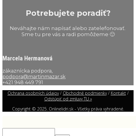
Potrebujete poradiť?
Neváhajte nám napísať alebo zatelefonovať.
Sme tu pre vás a radi pomôžeme 🙂
Marcela Hermanová
zákaznícka podpora,
podpora@martinmazar.sk
+421 948 449 791
Ochrana osobných údajov
/
Obchodné podmienky
/
Kontakt
/
Odstúpiť od zmluvy TU »
Copyright © 2025. Onlinelidri.sk - Všetky práva vyhradené.