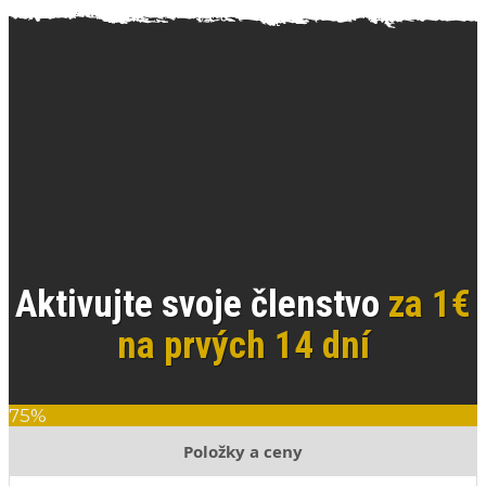
Aktivujte svoje členstvo
za 1€
na prvých 14 dní
75%
Položky a ceny