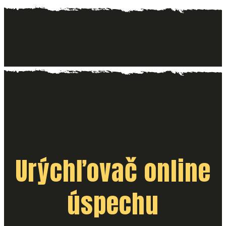
Urýchľovač online
úspechu